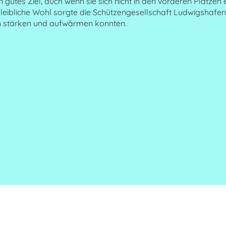
n gutes Ziel, auch wenn sie sich nicht in den vorderen Plätzen 
 leibliche Wohl sorgte die Schützengesellschaft Ludwigshafen
n stärken und aufwärmen konnten.