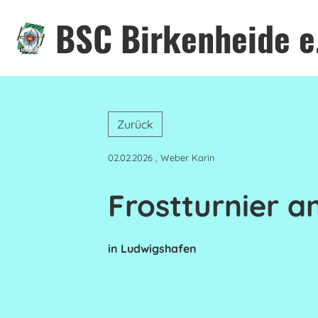
BSC Birkenheide e
Zurück
02.02.2026
, Weber Karin
Frostturnier a
in Ludwigshafen