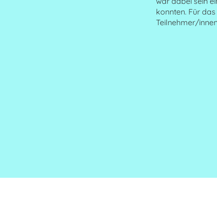
war dabei sein ei
konnten. Für das
Teilnehmer/inne