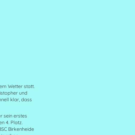
em Wetter statt.
ristopher und
nell klar, dass
r sein erstes
n 4. Platz.
BSC Birkenheide